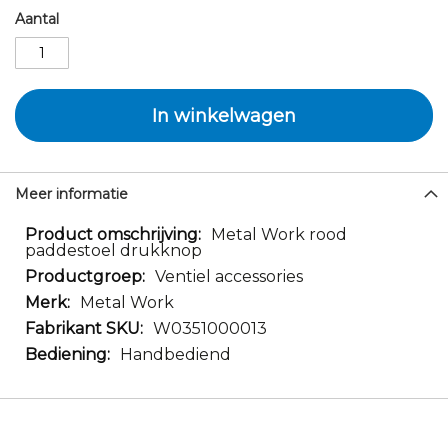
Aantal
In winkelwagen
Meer informatie
Meer
Metal Work rood
paddestoel drukknop
informatie
Ventiel accessories
Metal Work
W0351000013
Handbediend