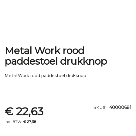
Metal Work rood
Ga
naar
paddestoel drukknop
het
begin
van
Metal Work rood paddestoel drukknop
de
afbeeldingen-
gallerij
€ 22,63
SKU
40000681
€ 27,38