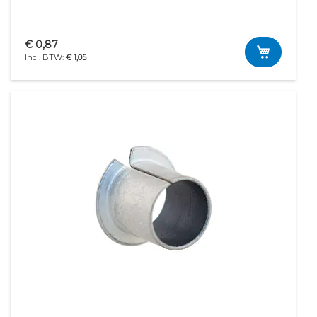
€ 0,87
€ 1,05