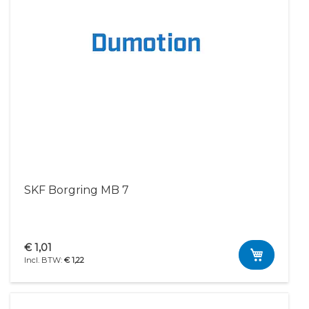
SKF Borgring MB 7
€ 1,01
€ 1,22