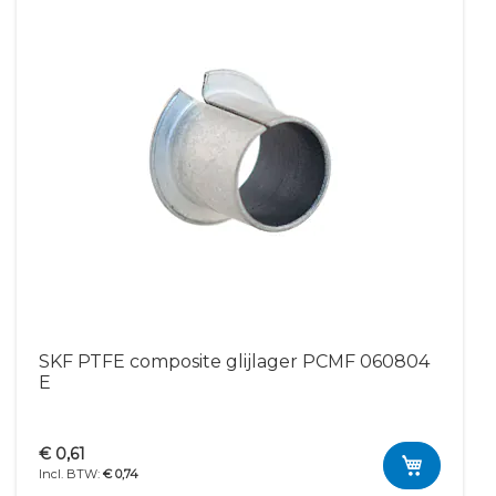
l
s
SKF PTFE composite glijlager PCMF 060804
E
€ 0,61
€ 0,74