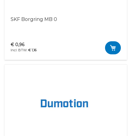
SKF Borgring MB 0
€ 0,96
€ 1,16