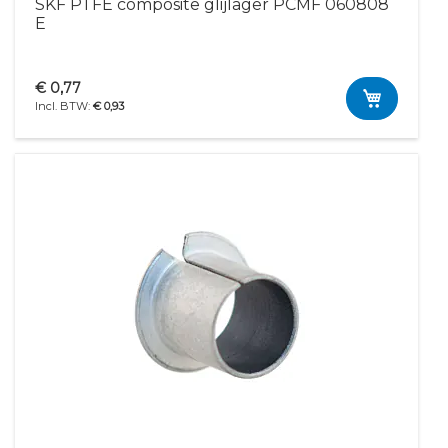
SKF PTFE composite glijlager PCMF 060808
E
€ 0,77
€ 0,93