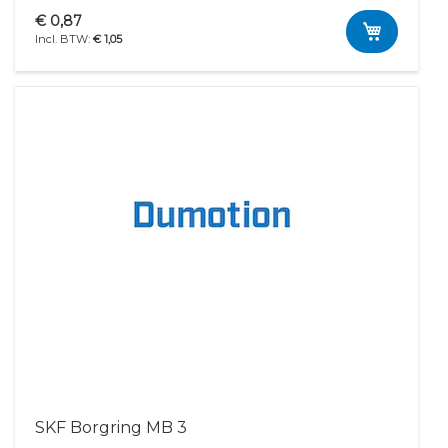
€ 0,87
€ 1,05
SKF Borgring MB 3