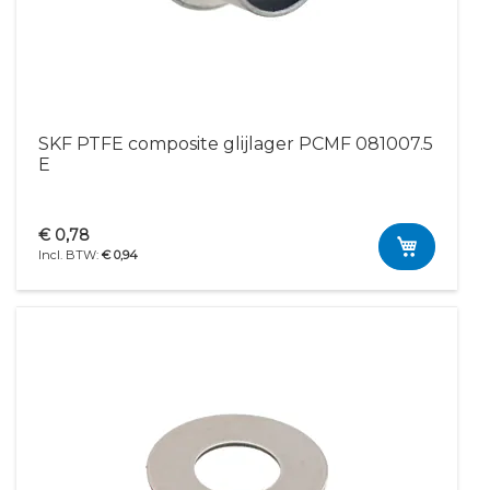
SKF PTFE composite glijlager PCMF 081007.5
E
€ 0,78
€ 0,94