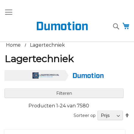
Ga
+31 (0)85
verkoop@dumotion.nl
Gratis
naar
- 485
verzending
de
9607
vanaf €75
inhoud
Searc
W
Home
Lagertechniek
Lagertechniek
Filteren
Producten
1
-
24
van
7580
V
Sorteer op
h
n