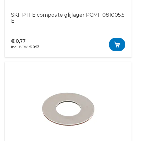
SKF PTFE composite glijlager PCMF 081005.5
E
€ 0,77
€ 0,93