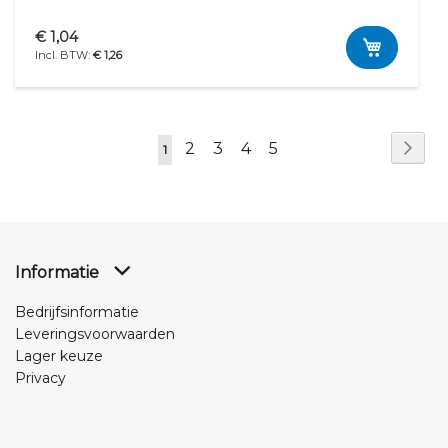
€ 1,04
€ 1,26
Pagina
Pag
Vol
Pagina
Pagina
Pagina
Pagina
2
3
4
5
U
1
lees
momenteel
pagina
Informatie
Bedrijfsinformatie
Leveringsvoorwaarden
Lager keuze
Privacy