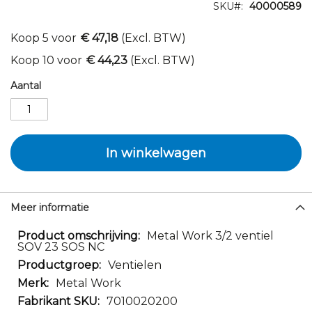
SKU
40000589
Koop 5 voor
€ 47,18
(Excl. BTW)
Koop 10 voor
€ 44,23
(Excl. BTW)
Aantal
In winkelwagen
Meer informatie
Meer
Metal Work 3/2 ventiel
SOV 23 SOS NC
informatie
Ventielen
Metal Work
7010020200