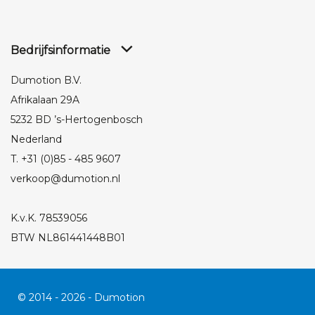
Bedrijfsinformatie
Dumotion B.V.
Afrikalaan 29A
5232 BD ’s-Hertogenbosch
Nederland
T. +31 (0)85 - 485 9607
verkoop@dumotion.nl
K.v.K. 78539056
BTW NL861441448B01
© 2014 - 2026 - Dumotion