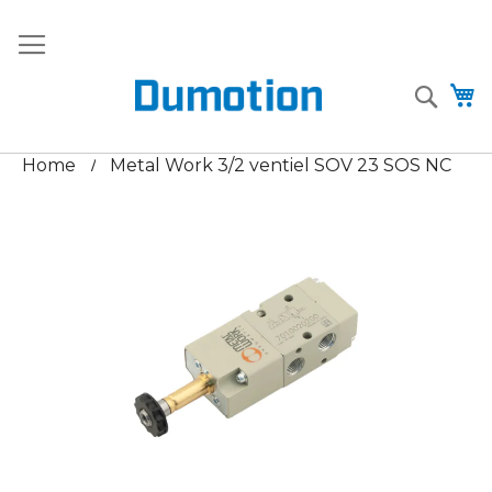
Ga
+31 (0)85
verkoop@dumotion.nl
Gratis
naar
- 485
verzending
de
9607
vanaf €75
inhoud
Searc
W
Home
Metal Work 3/2 ventiel SOV 23 SOS NC
Ga
naar
het
einde
van
de
afbeeldingen-
gallerij