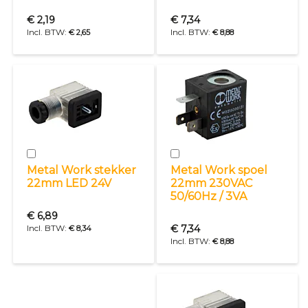
Special
Special
Price
€ 2,19
Price
€ 7,34
€ 2,65
€ 8,88
In
In
winkelwagen
winkelwagen
Metal Work stekker
Metal Work spoel
22mm LED 24V
22mm 230VAC
50/60Hz / 3VA
Special
Price
€ 6,89
Special
Price
€ 7,34
€ 8,34
€ 8,88