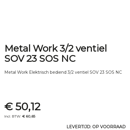
Metal Work 3/2 ventiel
Ga
naar
SOV 23 SOS NC
het
begin
van
Metal Work Elektrisch bediend 3/2 ventiel SOV 23 SOS NC
de
afbeeldingen-
gallerij
Special
€ 50,12
Price
€ 60,65
LEVERTIJD: OP VOORRAAD