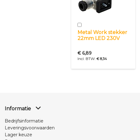
In
winkelwagen
Metal Work stekker
22mm LED 230V
Special
Price
€ 6,89
€ 8,34
Informatie
Bedrijfsinformatie
Leveringsvoorwaarden
Lager keuze