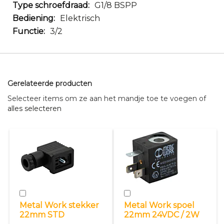
G1/8 BSPP
Elektrisch
3/2
Gerelateerde producten
Selecteer items om ze aan het mandje toe te voegen of
alles selecteren
In
In
winkelwagen
winkelwagen
Metal Work stekker
Metal Work spoel
22mm STD
22mm 24VDC / 2W