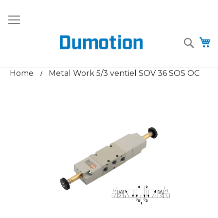
Ga
+31 (0)85
verkoop@dumotion.nl
Gratis
naar
- 485
verzending
de
9607
vanaf €75
inhoud
Searc
W
Home
Metal Work 5/3 ventiel SOV 36 SOS OC
Ga
naar
het
einde
van
de
afbeeldingen-
gallerij