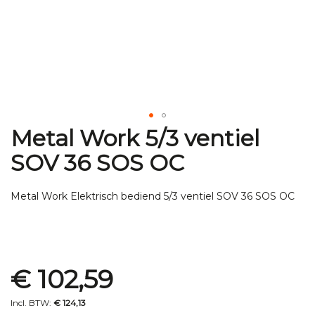
Metal Work 5/3 ventiel
Ga
naar
SOV 36 SOS OC
het
begin
van
Metal Work Elektrisch bediend 5/3 ventiel SOV 36 SOS OC
de
afbeeldingen-
gallerij
Special
€ 102,59
Price
€ 124,13