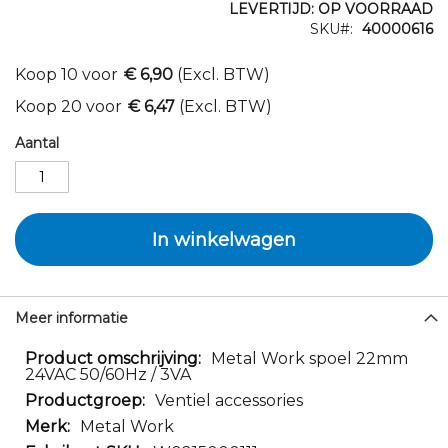
LEVERTIJD: OP VOORRAAD
SKU
40000616
Koop 10 voor
€ 6,90
(Excl. BTW)
Koop 20 voor
€ 6,47
(Excl. BTW)
Aantal
In winkelwagen
Meer informatie
Meer
Metal Work spoel 22mm
24VAC 50/60Hz / 3VA
informatie
Ventiel accessories
Metal Work