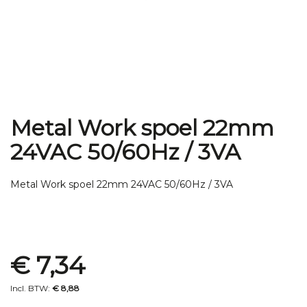
Metal Work spoel 22mm
Ga
naar
24VAC 50/60Hz / 3VA
het
begin
van
Metal Work spoel 22mm 24VAC 50/60Hz / 3VA
de
afbeeldingen-
gallerij
Special
€ 7,34
Price
€ 8,88