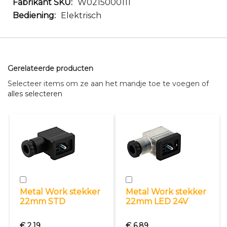
W0215000111
Elektrisch
Gerelateerde producten
Selecteer items om ze aan het mandje toe te voegen of
alles selecteren
In
In
winkelwagen
winkelwagen
Metal Work stekker
Metal Work stekker
22mm STD
22mm LED 24V
Special
Special
Price
€ 2,19
Price
€ 6,89