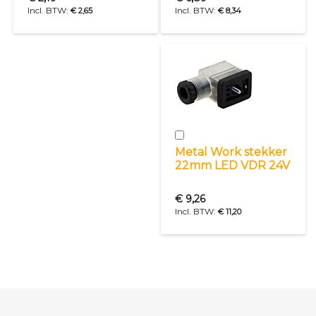
€ 2,65
€ 8,34
In
winkelwagen
Metal Work stekker
22mm LED VDR 24V
€ 9,26
€ 11,20