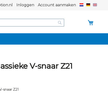
Taal
ion.nl
Inloggen
Account aanmaken
Winke
Search
assieke V-snaar Z21
V-snaar Z21