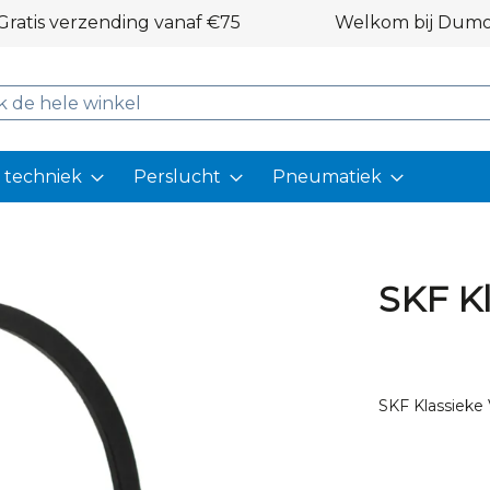
Gratis verzending vanaf €75
Welkom bij Dumot
r techniek
Perslucht
Pneumatiek
SKF Kl
SKF Klassieke 