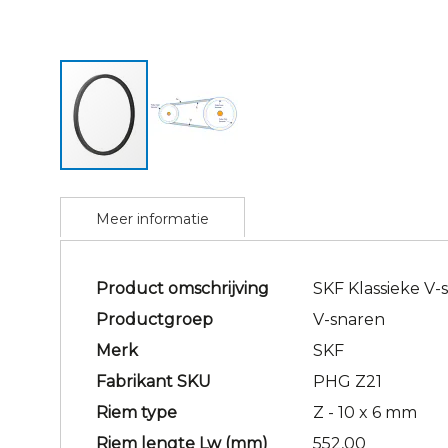
Ga
naar
Meer informatie
het
begin
van
Meer
Product omschrijving
SKF Klassieke V-
de
informatie
afbeeldingen-
Productgroep
V-snaren
gallerij
Merk
SKF
Fabrikant SKU
PHG Z21
Riem type
Z - 10 x 6 mm
Riem lengte Lw (mm)
552,00