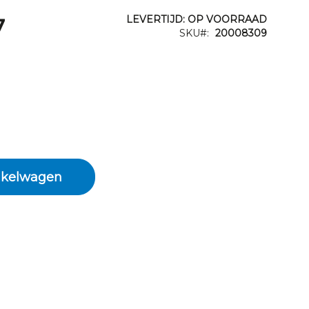
7
LEVERTIJD: OP VOORRAAD
SKU
20008309
0
nkelwagen