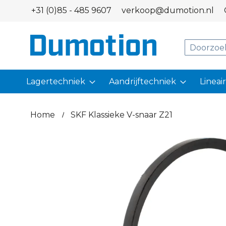
Ga
+31 (0)85 - 485 9607
verkoop@dumotion.nl
naar
de
inhoud
Search
Lagertechniek
Aandrijftechniek
Lineai
Home
SKF Klassieke V-snaar Z21
Ga
naar
het
einde
van
de
afbeeldingen-
gallerij